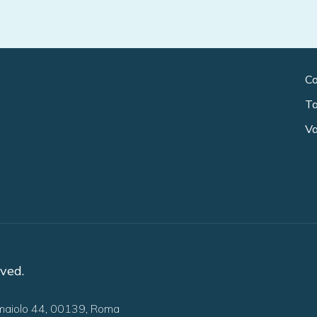
Co
Ta
Va
ved.
umaiolo 44, 00139, Roma